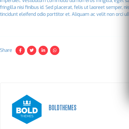
imperdiet. Vestibulum commodo dui non eros fringilla, eget sag
fringilla nisi finibus id. Sed placerat, felis ut laoreet semper, 
tincidunt eleifend odio porttitor et. Aliquam ac velit non orci 
Share
BOLDTHEMES