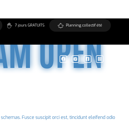
7 jours GRATUITS
Planning collectif été
AM OPEN
chemas. Fusce suscipit orci est, tincidunt eleifend odio