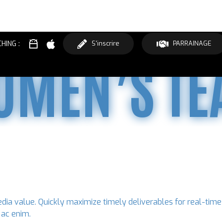
SOCCER
HING :
S'inscrire
PARRAINAGE
OMEN’S TE
ia value. Quickly maximize timely deliverables for real-time s
 ac enim.