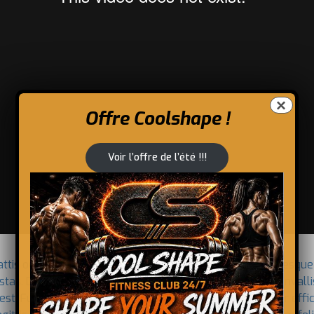
×
Offre Coolshape !
Voir l’offre de l’été !!!
attis odio magna, vel viverra magna viverra nec. Pellentesque
stas. Donec mattis fermentum diam, vitae dictum est convalli
t. Fusce vulputate odio non mollis commodo. Curabitur efficit