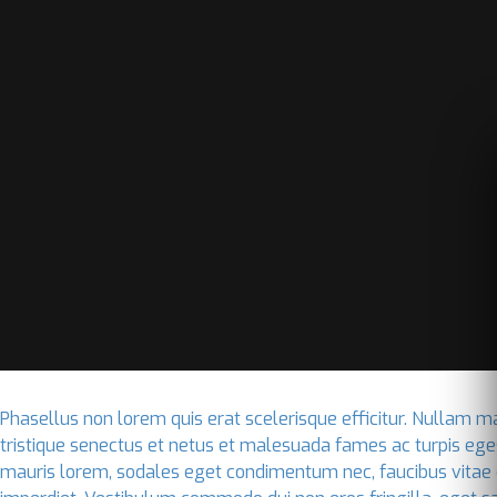
Phasellus non lorem quis erat scelerisque efficitur. Nullam m
tristique senectus et netus et malesuada fames ac turpis ege
mauris lorem, sodales eget condimentum nec, faucibus vitae es