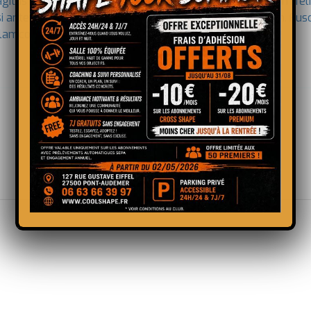
ittis enim placerat. Integer sed nunc leo. Donec interdum felis
nisi ante ullamcorper lacus, at tincidunt elit metus non nibh. Fusc
ullamcorper molestie at ac enim. Curabitur in placerat mi.