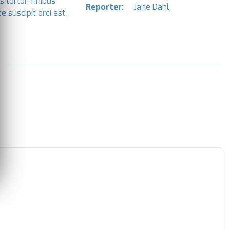
 tortor, finibus
Reporter:
Jane Dahl
e suscipit orci est,