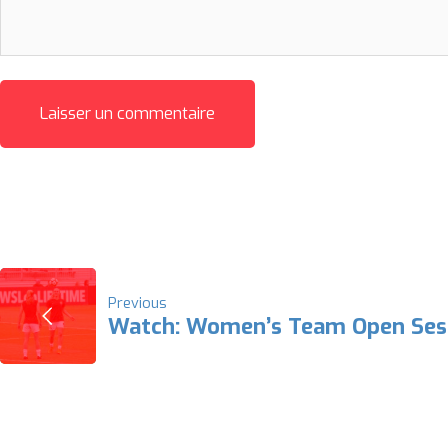
NAVIGATION
Previous
Watch: Women’s Team Open Ses
DE
L’ARTICLE