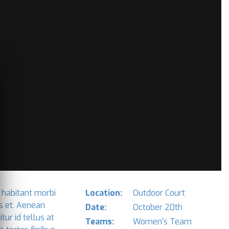
 habitant morbi
Location:
Outdoor Court
s et. Aenean
Date:
October 20th
ur id tellus at
Teams:
Women's Team