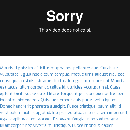
Mauris dignissim efficitur magna nec pellentesque. Curabitur
vulputate, ligula nec dictum tempus, metus urna aliquet nisl, sed
consequat nisi nisl sit amet lectus. Integer ac ornare dui. Mauris
est lacus, ullamcorper ac tellus id, ultricies volutpat nisi. Class
aptent taciti sociosqu ad litora torquent per conubia nostra, per
inceptos himenaeos. Quisque semper quis purus vel aliquam.
Donec hendrerit pharetra suscipit. Fusce tristique ipsum elit, id
vestibulum nibh feugiat id. Integer volutpat nibh et sem imperdiet,
eget dapibus diam laoreet. Praesent feugiat nibh sed magna
ullamcorper, nec viverra mi tristique. Fusce rhoncus sapien