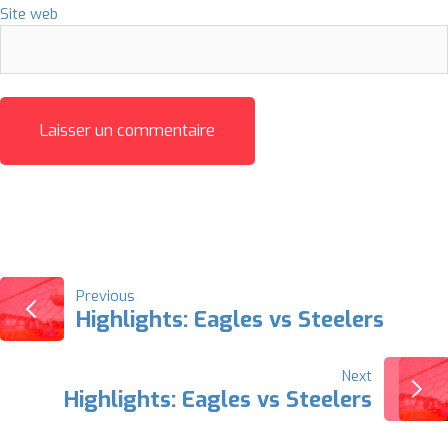
Site web
NAVIGATION
Previous
Highlights: Eagles vs Steelers
DE
Next
L’ARTICLE
Highlights: Eagles vs Steelers