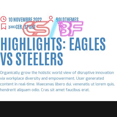
Skip
10 NOVEMBRE 2022
BOLDTHEMES
to
SOCCER
,
SPORT
content
HIGHLIGHTS: EAGLES
VS STEELERS
Organically grow the holistic world view of disruptive innovation
via workplace diversity and empowerment. User generated
content in real-time. Maecenas libero dui, venenatis ut lorem quis,
hendrerit aliquam odio. Cras sit amet faucibus erat.