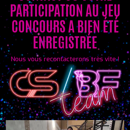
PARTICIPATION AU JEU
CONCOURS A BIEN ÉTÉ
ENREGISTRÉE
Nous vous recontacterons très vite !
Lecteur
vidéo