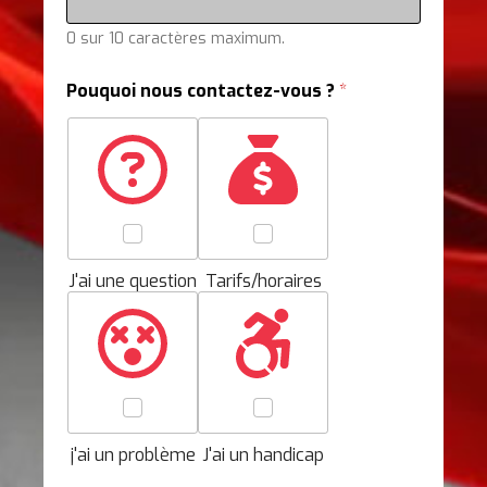
-
v
0 sur 10 caractères maximum.
o
u
s
Pouquoi nous contactez-vous ?
*
n
o
u
s
J'ai une question
Tarifs/horaires
j'ai un problème
J'ai un handicap