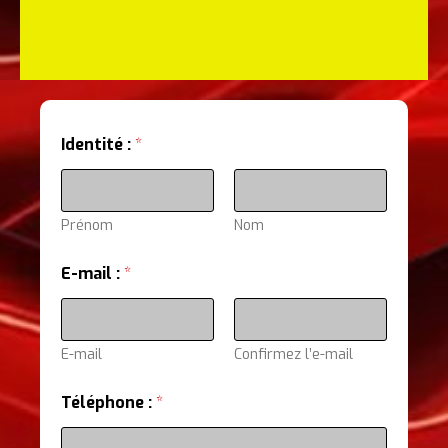
Identité :
*
Prénom
Nom
:
E-mail :
*
c
o
n
t
a
E-mail
Confirmez l’e-mail
c
t
Téléphone :
*
e
z